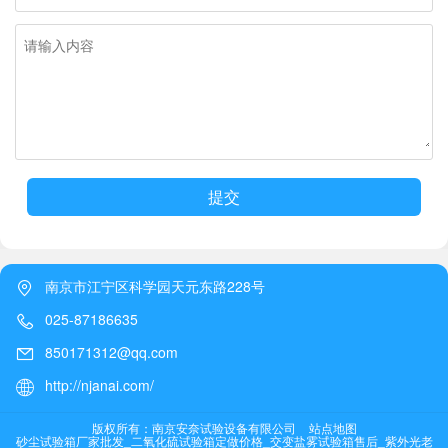
提交
南京市江宁区科学园天元东路228号
025-87186635
850171312@qq.com
http://njanai.com/
版权所有：南京安奈试验设备有限公司
站点地图
砂尘试验箱厂家批发_二氧化硫试验箱定做价格_交变盐雾试验箱售后_紫外光老